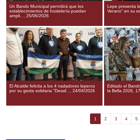
Un Bando Municipal permitirá que los
Lepe presenta la
establecimientos de hostelería puedan
Verano" en su e
ampli...,
25/06/2026
El Alcalde felicita a los 4 nadadores leperos
Editado el Band
por su gesta solidaria "Desaf...,
24/04/2026
la Bella 2026,
17
1
2
3
4
5