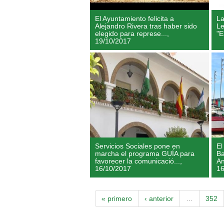
El Ayuntamiento felicita a
La
Alejandro Rivera tras haber sido
Le
elegido para represe...,
"E
19/10/2017
Servicios Sociales pone en
El
marcha el programa GUÍA para
Ba
favorecer la comunicació...,
An
16/10/2017
16
« primero
‹ anterior
…
352