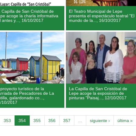
 Capilla de San Cristóbal de
El Teatro Municipal de Lepe
pe acoge la charla informativa
presenta el espectáculo teatral "El
l antes y...,
16/10/2017
mundo de la...,
16/10/2017
 proyecto turístico de la
La Capilla de San Cristóbal de
rriada de Pescadores de La
Lepe acoge la exposición de
tilla, galardonado co...,
pinturas "Paisaj...,
12/10/2017
/10/2017
353
354
355
356
357
…
siguiente ›
última »