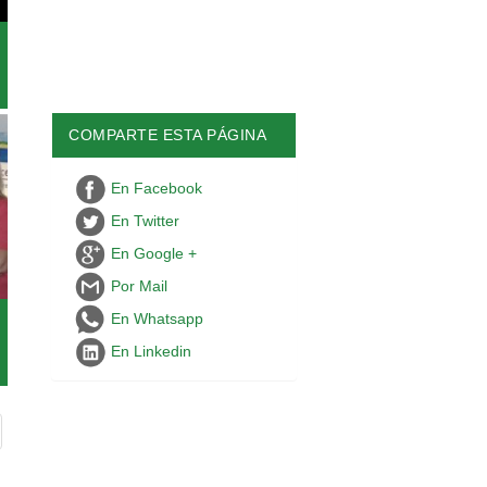
COMPARTE ESTA PÁGINA
En Facebook
En Twitter
En Google +
Por Mail
En Whatsapp
En Linkedin