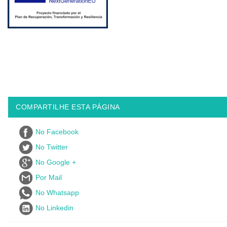
COMPARTILHE ESTA PÁGINA
No Facebook
No Twitter
No Google +
Por Mail
No Whatsapp
No Linkedin