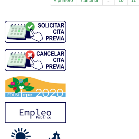
« primero
‹ anterior
…
10
11