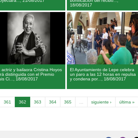
oyectará...,
21/08/2017
bonificación del recibo...,
18/08/2017
 actriz y bailaora Cristina Hoyos
El Ayuntamiento de Lepe celebra
rá distinguida con el Premio
un paro a las 12 horas en repulsa
uis Ci...,
18/08/2017
y condena por...,
18/08/2017
361
362
363
364
365
…
siguiente ›
última »