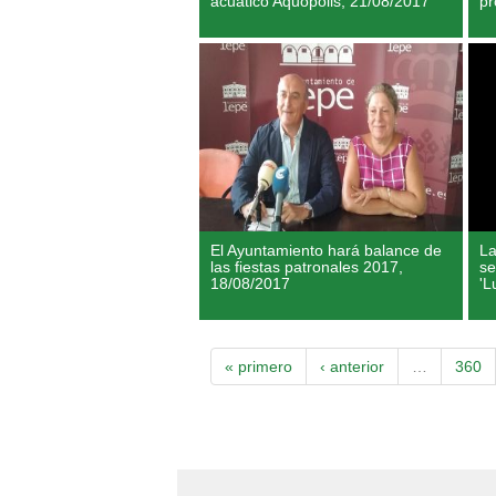
acuático Aquópolis,
21/08/2017
pr
El Ayuntamiento hará balance de
La
las fiestas patronales 2017,
se
18/08/2017
'L
« primero
‹ anterior
…
360