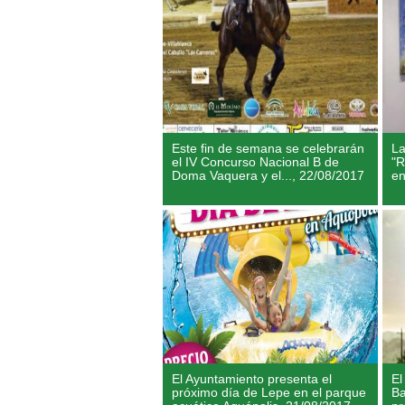
Este fin de semana se celebrarán
La
el IV Concurso Nacional B de
"R
Doma Vaquera y el...,
22/08/2017
en
El Ayuntamiento presenta el
El
próximo día de Lepe en el parque
Ba