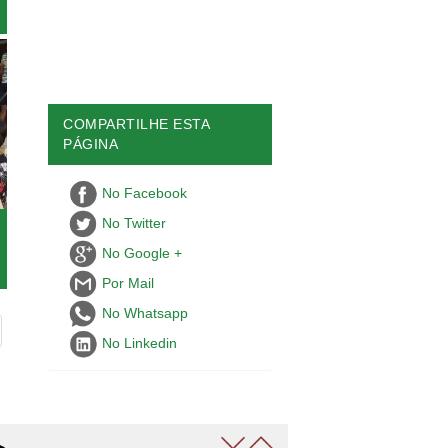
COMPARTILHE ESTA
PÁGINA
No Facebook
No Twitter
No Google +
Por Mail
No Whatsapp
No Linkedin